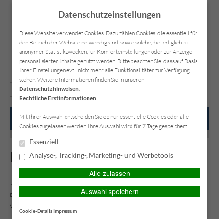
Datenschutzeinstellungen
Diese Website verwendet Cookies. Dazu zählen Cookies, die essentiell für
den Betrieb der Website notwendig sind, sowie solche, die lediglich zu
anonymen Statistikzwecken, für Komforteinstellungen oder zur Anzeige
personalisierter Inhalte genutzt werden. Bitte beachten Sie, dass auf Basis
Ihrer Einstellungen evtl. nicht mehr alle Funktionalitäten zur Verfügung
Kontakt
Anfahrt
Datenschutz
Impressum
stehen. Weitere Informationen finden Sie in unseren
Datenschutzhinweisen
.
Rechtliche Erstinformationen
Mit Ihrer Auswahl entscheiden Sie ob nur essentielle Cookies oder alle
Main Menu
Cookies zugelassen werden. Ihre Auswahl wird für 7 Tage gespeichert.
Essenziell
Die passende Vorsorge treffen
Analyse-, Tracking-, Marketing- und Werbetools
Alle zulassen
Je nach Bedarf eignen sich verschieden Produkte für die
Auswahl speichern
persönliche Vorsorge. Wir informieren Sie gerne über die
verschiedenen Möglichkeiten.
Cookie-Details
Impressum