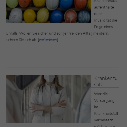
Krankenhaus
aufenthalte
oder
Invalidität die
Folge eines
Unfalls. Wollen Sie sicher und sorgenfrei den Alltag meistern,
sichern Sie sich ab. [
weiterlesen
]
Krankenzu
satz
Wer die
Versorgung
im
Krankheitsfall
verbessern
möchte, muss