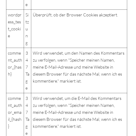
e
wordpr
Si
Überprüft, ob der Browser Cookies akzeptiert.
ess_tes
tz
t_cooki
u
e
n
g
comme
3
Wird verwendet, um den Namen des Kommentars
nt_auth
4
zu verfolgen, wenn "Speicher meinen Namen,
or_{has
7
meine E-Mail-Adresse und meine Website in
h}
Ta
diesem Browser für das nächste Mal, wenn ich es
g
kommentiere." markiert ist.
e
comme
3
Wird verwendet, um die E-Mail des Kommentars
nt_auth
4
zu verfolgen, wenn "Speicher meinen Namen,
or_ema
7
meine E-Mail-Adresse und meine Website in
il_{hash
Ta
diesem Browser für das nächste Mal, wenn ich es
}
g
kommentiere." markiert ist.
e