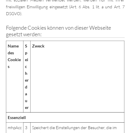
freiwilligen Einwilligung eingesetzt (Art. 6 Abs. 1 lit. a und Art. 7
DSGVO).
Folgende Cookies können von dieser Webseite
gesetzt werden:
Name
S
Zweck
des
p
Cookie
ei
s
c
h
er
d
a
u
er
Essenziell
mhpAcc
3
Speichert die Einstellungen der Besucher, die im