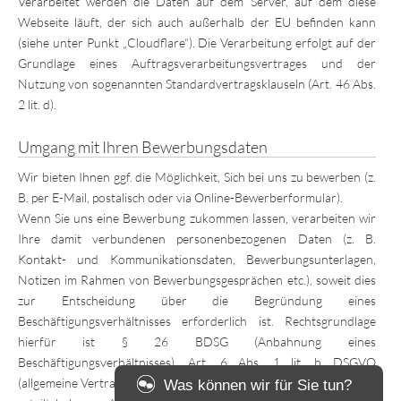
Verarbeitet werden die Daten auf dem Server, auf dem diese
Webseite läuft, der sich auch außerhalb der EU befinden kann
(siehe unter Punkt „Cloudflare“). Die Verarbeitung erfolgt auf der
Grundlage eines Auftragsverarbeitungsvertrages und der
Nutzung von sogenannten Standardvertragsklauseln (Art. 46 Abs.
2 lit. d).
Umgang mit Ihren Bewerbungsdaten
Wir bieten Ihnen ggf. die Möglichkeit, Sich bei uns zu bewerben (z.
B. per E-Mail, postalisch oder via Online-Bewerberformular).
Wenn Sie uns eine Bewerbung zukommen lassen, verarbeiten wir
Ihre damit verbundenen personenbezogenen Daten (z. B.
Kontakt- und Kommunikationsdaten, Bewerbungsunterlagen,
Notizen im Rahmen von Bewerbungsgesprächen etc.), soweit dies
zur Entscheidung über die Begründung eines
Beschäftigungsverhältnisses erforderlich ist. Rechtsgrundlage
hierfür ist § 26 BDSG (Anbahnung eines
Beschäftigungsverhältnisses), Art. 6 Abs. 1 lit. b DSGVO
(allgemeine Vertragsanbahnung) und – sofern Sie eine Einwilligung
Was können wir für Sie tun?